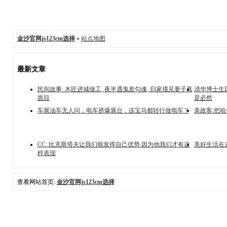
金沙官网js123cm选择
»
站点地图
最新文章
民间故事: 木匠进城做工, 夜半遇鬼差勾魂, 归家撞见妻子真
清华博士生因
面目
是必然
车展油车无人问，电车挤爆展台，连宝马都转行做电车？
美政客:把
CC: 比克斯塔夫让我们能发挥自己优势 因为他我们才有这
美好生活在
样表现
查看网站首页:
金沙官网js123cm选择