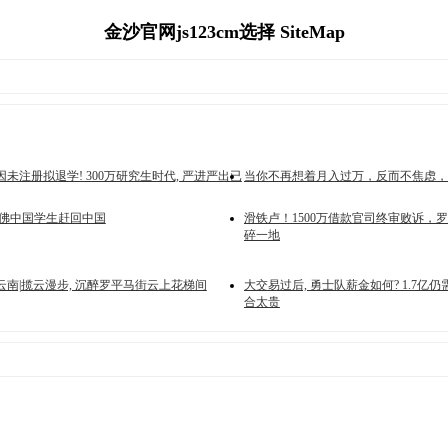
金沙官网js123cm选择 SiteMap
未注册拟退学! 300万研究生时代, 严进严出已
当你不再想着月入过万，反而不焦虑，
哈佛中国学生赶回中国
滑铁卢！1500万借款官司终审败诉，罗
碎一地
云南|揽云漫步, 沉醉罗平马街云上花梯间
大交易过后, 勇士队薪金如何? 1.7亿仍
合太贵