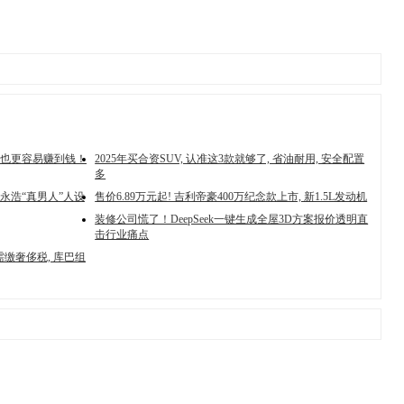
也更容易赚到钱！
2025年买合资SUV, 认准这3款就够了, 省油耐用, 安全配置
多
永浩“真男人”人设
售价6.89万元起! 吉利帝豪400万纪念款上市, 新1.5L发动机
装修公司慌了！DeepSeek一键生成全屋3D方案报价透明直
击行业痛点
需缴奢侈税, 库巴组